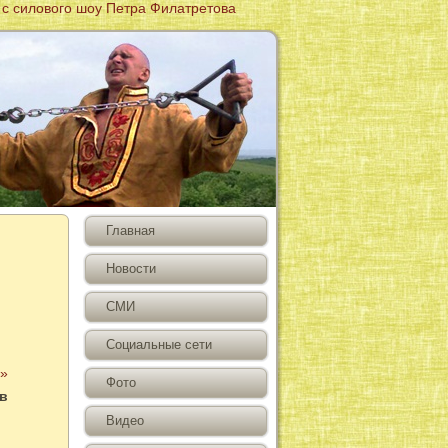
вого шоу Петра Филатретова
Главная
Новости
СМИ
Социальные сети
а»
Фото
 в
Видео