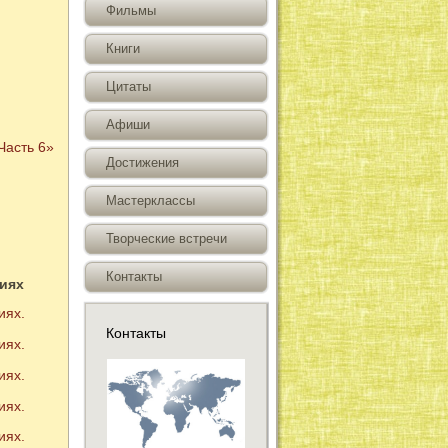
Фильмы
Книги
Цитаты
Афиши
Часть 6»
Достижения
Мастерклассы
Творческие встречи
Контакты
иях
иях.
Контакты
иях.
иях.
иях.
иях.