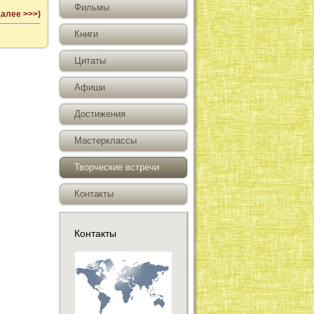
Фильмы
далее >>>)
Книги
Цитаты
Афиши
Достижения
Мастерклассы
Творческие встречи
Контакты
Контакты