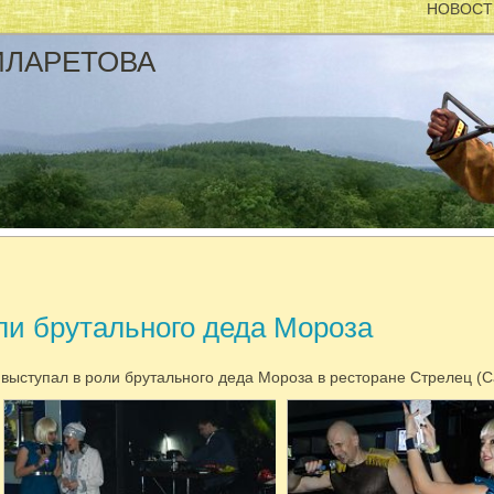
НОВОСТИ:
Новые фото с силово
ФИЛАРЕТОВА
ли брутального деда Мороза
 выступал в роли брутального деда Мороза в ресторане Стрелец (С