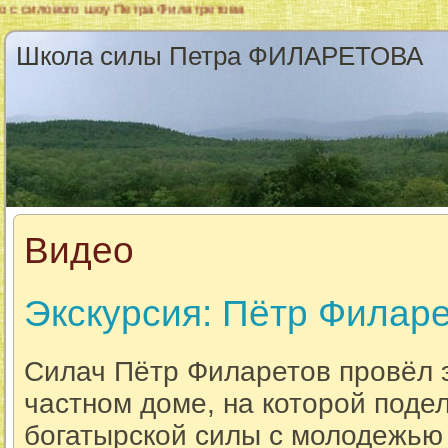
вого шоу Петра Филатретова
Школа силы Петра ФИЛАРЕТОВА
Видео
Экскурсия: Пётр Филаре
Силач Пётр Филаретов провёл 
частном доме, на которой поде
богатырской силы с молодежью